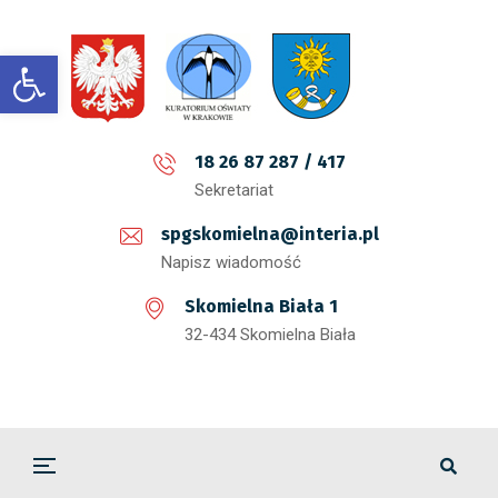
Open toolbar
18 26 87 287 / 417
Sekretariat
spgskomielna@interia.pl
Napisz wiadomość
Skomielna Biała 1
32-434 Skomielna Biała