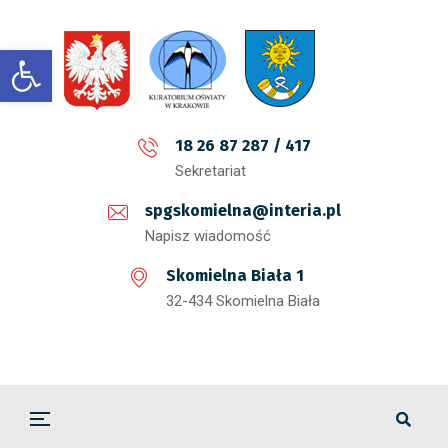
Open toolbar
18 26 87 287 / 417
Sekretariat
spgskomielna@interia.pl
Napisz wiadomość
Skomielna Biała 1
32-434 Skomielna Biała