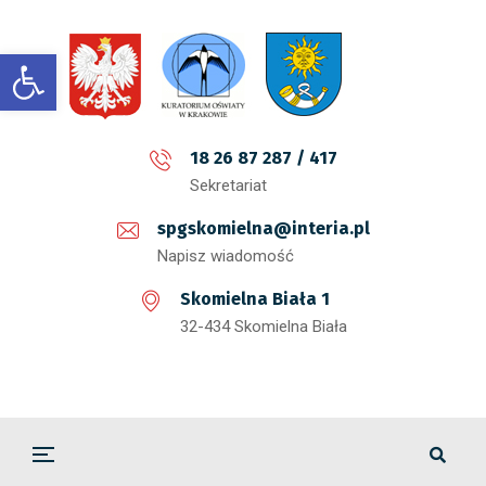
Open toolbar
18 26 87 287 / 417
Sekretariat
spgskomielna@interia.pl
Napisz wiadomość
Skomielna Biała 1
32-434 Skomielna Biała