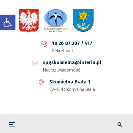
Open toolbar
18 26 87 287 / 417
Sekretariat
spgskomielna@interia.pl
Napisz wiadomość
Skomielna Biała 1
32-434 Skomielna Biała